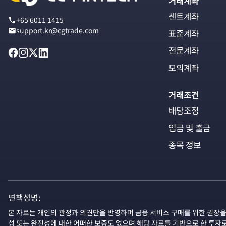
거래계좌
센트계좌
+65 6011 1415
support.kr@cgtrade.com
표준계좌
전문계좌
모의계좌
거래조건
배당조정
입금 및 출금
종목 정보
면책성명:
본 자료는 개인의 관정과 의견만을 반영하며 금융 서비스 구매를 위한 권장을
성 또는 완전성에 대한 어떠한 보증도 없으며 해당 자료를 기반으로 한 투자