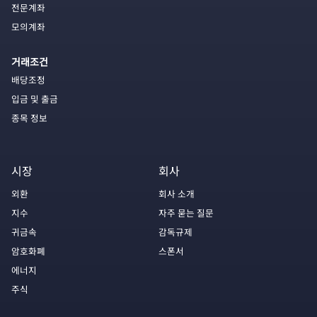
전문계좌
모의계좌
거래조건
배당조정
입금 및 출금
종목 정보
시장
회사
외환
회사 소개
지수
자주 묻는 질문
귀금속
감독규제
암호화폐
스폰서
에너지
주식