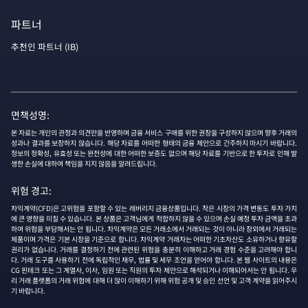
파트너
추천인 파트너 (IB)
면책성명:
본 자료는 개인의 관정과 의견만을 반영하며 금융 서비스 구매를 위한 권장을 구성하지 않으며 향후 거래의
성과나 결과를 보장하지 않습니다. 해당 자료를 어떠한 형태의 금융 제안으로 간주하지 마시기 바랍니다.
정보의 정확성, 유효성 또는 완전성에 대한 어떠한 보증도 없으며 해당 자료를 기반으로 한 투자로 인해 발
생한 손실에 대하여 책임을 지지 않음을 알려드립니다.
위험 경고:
차익계약(CFD)은 고위험을 포함할 수 있는 레버리지 금융상품입니다. 작은 시장의 가격 변동도 투자 가치
에 큰 영향을 미칠 수 있습니다. 본 상품은 고객님에게 적합하지 않을 수 있으며 손실 예정 투자 금액을 초과
하여 위험을 부담해서는 안 됩니다. 차익계약은 모든 거래소에서 거래되는 것이 아니라 장외에서 거래되는
제품이며 가격은 기본 시장을 기준으로 합니다. 차익계약 거래자는 어떠한 기초자산도 소유하거나 향유할
권리가 없습니다. 거래를 결정하기 전에 관련된 위험을 충분히 이해하고 거래 경험 수준을 고려해야 합니
다. 거래 도구를 사용하기 전에 독립적인 재무, 법률 및 세무 조언을 얻어야 합니다. 본 웹 사이트의 내용은
CG 핀테크 또는 그 계열사, 이사, 임원 또는 직원의 투자 제안으로 해석되거나 이해되어서는 안 됩니다. 우
리 거래 플랫폼의 거래 위험에 대해 더 많이 이해하기 위해 위험 공개 및 승인 선언 및 고객 계약을 읽어주시
기 바랍니다.