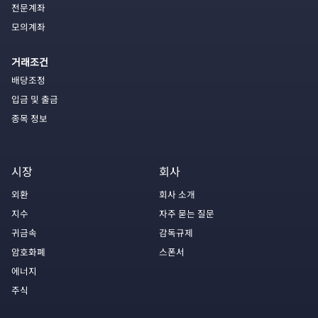
전문계좌
모의계좌
거래조건
배당조정
입금 및 출금
종목 정보
시장
회사
외환
회사 소개
지수
자주 묻는 질문
귀금속
감독규제
암호화폐
스폰서
에너지
주식