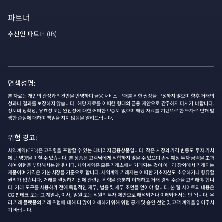
파트너
추천인 파트너 (IB)
면책성명:
본 자료는 개인의 관정과 의견만을 반영하며 금융 서비스 구매를 위한 권장을 구성하지 않으며 향후 거래의
성과나 결과를 보장하지 않습니다. 해당 자료를 어떠한 형태의 금융 제안으로 간주하지 마시기 바랍니다.
정보의 정확성, 유효성 또는 완전성에 대한 어떠한 보증도 없으며 해당 자료를 기반으로 한 투자로 인해 발
생한 손실에 대하여 책임을 지지 않음을 알려드립니다.
위험 경고:
차익계약(CFD)은 고위험을 포함할 수 있는 레버리지 금융상품입니다. 작은 시장의 가격 변동도 투자 가치
에 큰 영향을 미칠 수 있습니다. 본 상품은 고객님에게 적합하지 않을 수 있으며 손실 예정 투자 금액을 초과
하여 위험을 부담해서는 안 됩니다. 차익계약은 모든 거래소에서 거래되는 것이 아니라 장외에서 거래되는
제품이며 가격은 기본 시장을 기준으로 합니다. 차익계약 거래자는 어떠한 기초자산도 소유하거나 향유할
권리가 없습니다. 거래를 결정하기 전에 관련된 위험을 충분히 이해하고 거래 경험 수준을 고려해야 합니
다. 거래 도구를 사용하기 전에 독립적인 재무, 법률 및 세무 조언을 얻어야 합니다. 본 웹 사이트의 내용은
CG 핀테크 또는 그 계열사, 이사, 임원 또는 직원의 투자 제안으로 해석되거나 이해되어서는 안 됩니다. 우
리 거래 플랫폼의 거래 위험에 대해 더 많이 이해하기 위해 위험 공개 및 승인 선언 및 고객 계약을 읽어주시
기 바랍니다.