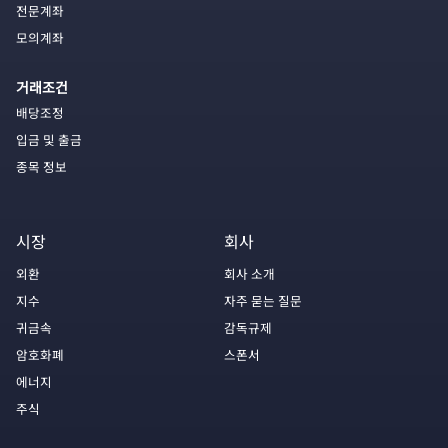
전문계좌
모의계좌
거래조건
배당조정
입금 및 출금
종목 정보
시장
회사
외환
회사 소개
지수
자주 묻는 질문
귀금속
감독규제
암호화폐
스폰서
에너지
주식