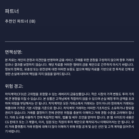
파트너
추천인 파트너 (IB)
면책성명:
본 자료는 개인의 관정과 의견만을 반영하며 금융 서비스 구매를 위한 권장을 구성하지 않으며 향후 거래의
성과나 결과를 보장하지 않습니다. 해당 자료를 어떠한 형태의 금융 제안으로 간주하지 마시기 바랍니다.
정보의 정확성, 유효성 또는 완전성에 대한 어떠한 보증도 없으며 해당 자료를 기반으로 한 투자로 인해 발
생한 손실에 대하여 책임을 지지 않음을 알려드립니다.
위험 경고:
차익계약(CFD)은 고위험을 포함할 수 있는 레버리지 금융상품입니다. 작은 시장의 가격 변동도 투자 가치
에 큰 영향을 미칠 수 있습니다. 본 상품은 고객님에게 적합하지 않을 수 있으며 손실 예정 투자 금액을 초과
하여 위험을 부담해서는 안 됩니다. 차익계약은 모든 거래소에서 거래되는 것이 아니라 장외에서 거래되는
제품이며 가격은 기본 시장을 기준으로 합니다. 차익계약 거래자는 어떠한 기초자산도 소유하거나 향유할
권리가 없습니다. 거래를 결정하기 전에 관련된 위험을 충분히 이해하고 거래 경험 수준을 고려해야 합니
다. 거래 도구를 사용하기 전에 독립적인 재무, 법률 및 세무 조언을 얻어야 합니다. 본 웹 사이트의 내용은
CG 핀테크 또는 그 계열사, 이사, 임원 또는 직원의 투자 제안으로 해석되거나 이해되어서는 안 됩니다. 우
리 거래 플랫폼의 거래 위험에 대해 더 많이 이해하기 위해 위험 공개 및 승인 선언 및 고객 계약을 읽어주시
기 바랍니다.