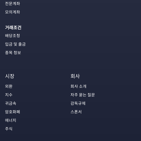
전문계좌
모의계좌
거래조건
배당조정
입금 및 출금
종목 정보
시장
회사
외환
회사 소개
지수
자주 묻는 질문
귀금속
감독규제
암호화폐
스폰서
에너지
주식