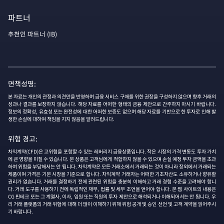
파트너
추천인 파트너 (IB)
면책성명:
본 자료는 개인의 관정과 의견만을 반영하며 금융 서비스 구매를 위한 권장을 구성하지 않으며 향후 거래의
성과나 결과를 보장하지 않습니다. 해당 자료를 어떠한 형태의 금융 제안으로 간주하지 마시기 바랍니다.
정보의 정확성, 유효성 또는 완전성에 대한 어떠한 보증도 없으며 해당 자료를 기반으로 한 투자로 인해 발
생한 손실에 대하여 책임을 지지 않음을 알려드립니다.
위험 경고:
차익계약(CFD)은 고위험을 포함할 수 있는 레버리지 금융상품입니다. 작은 시장의 가격 변동도 투자 가치
에 큰 영향을 미칠 수 있습니다. 본 상품은 고객님에게 적합하지 않을 수 있으며 손실 예정 투자 금액을 초과
하여 위험을 부담해서는 안 됩니다. 차익계약은 모든 거래소에서 거래되는 것이 아니라 장외에서 거래되는
제품이며 가격은 기본 시장을 기준으로 합니다. 차익계약 거래자는 어떠한 기초자산도 소유하거나 향유할
권리가 없습니다. 거래를 결정하기 전에 관련된 위험을 충분히 이해하고 거래 경험 수준을 고려해야 합니
다. 거래 도구를 사용하기 전에 독립적인 재무, 법률 및 세무 조언을 얻어야 합니다. 본 웹 사이트의 내용은
CG 핀테크 또는 그 계열사, 이사, 임원 또는 직원의 투자 제안으로 해석되거나 이해되어서는 안 됩니다. 우
리 거래 플랫폼의 거래 위험에 대해 더 많이 이해하기 위해 위험 공개 및 승인 선언 및 고객 계약을 읽어주시
기 바랍니다.