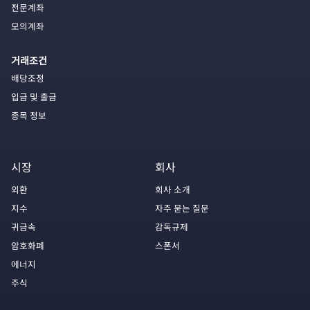
전문계좌
모의계좌
거래조건
배당조정
입금 및 출금
종목 정보
시장
회사
외환
회사 소개
지수
자주 묻는 질문
귀금속
감독규제
암호화폐
스폰서
에너지
주식