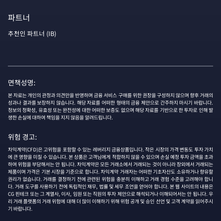
파트너
추천인 파트너 (IB)
면책성명:
본 자료는 개인의 관정과 의견만을 반영하며 금융 서비스 구매를 위한 권장을 구성하지 않으며 향후 거래의
성과나 결과를 보장하지 않습니다. 해당 자료를 어떠한 형태의 금융 제안으로 간주하지 마시기 바랍니다.
정보의 정확성, 유효성 또는 완전성에 대한 어떠한 보증도 없으며 해당 자료를 기반으로 한 투자로 인해 발
생한 손실에 대하여 책임을 지지 않음을 알려드립니다.
위험 경고:
차익계약(CFD)은 고위험을 포함할 수 있는 레버리지 금융상품입니다. 작은 시장의 가격 변동도 투자 가치
에 큰 영향을 미칠 수 있습니다. 본 상품은 고객님에게 적합하지 않을 수 있으며 손실 예정 투자 금액을 초과
하여 위험을 부담해서는 안 됩니다. 차익계약은 모든 거래소에서 거래되는 것이 아니라 장외에서 거래되는
제품이며 가격은 기본 시장을 기준으로 합니다. 차익계약 거래자는 어떠한 기초자산도 소유하거나 향유할
권리가 없습니다. 거래를 결정하기 전에 관련된 위험을 충분히 이해하고 거래 경험 수준을 고려해야 합니
다. 거래 도구를 사용하기 전에 독립적인 재무, 법률 및 세무 조언을 얻어야 합니다. 본 웹 사이트의 내용은
CG 핀테크 또는 그 계열사, 이사, 임원 또는 직원의 투자 제안으로 해석되거나 이해되어서는 안 됩니다. 우
리 거래 플랫폼의 거래 위험에 대해 더 많이 이해하기 위해 위험 공개 및 승인 선언 및 고객 계약을 읽어주시
기 바랍니다.