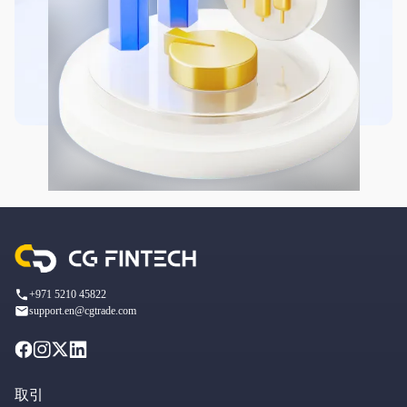
+971 5210 45822
support.en@cgtrade.com
取引