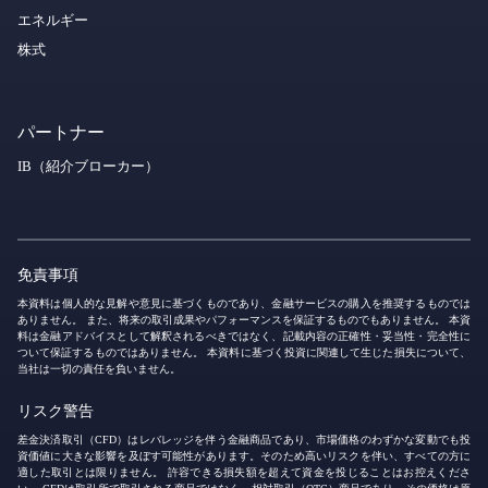
エネルギー
株式
パートナー
IB（紹介ブローカー）
免責事項
本資料は個人的な見解や意見に基づくものであり、金融サービスの購入を推奨するものでは
ありません。 また、将来の取引成果やパフォーマンスを保証するものでもありません。 本資
料は金融アドバイスとして解釈されるべきではなく、記載内容の正確性・妥当性・完全性に
ついて保証するものではありません。 本資料に基づく投資に関連して生じた損失について、
当社は一切の責任を負いません。
リスク警告
差金決済取引（CFD）はレバレッジを伴う金融商品であり、市場価格のわずかな変動でも投
資価値に大きな影響を及ぼす可能性があります。そのため高いリスクを伴い、すべての方に
適した取引とは限りません。 許容できる損失額を超えて資金を投じることはお控えくださ