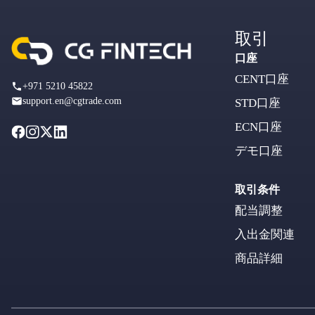
取引
口座
CENT口座
+971 5210 45822
support.en@cgtrade.com
STD口座
ECN口座
デモ口座
取引条件
配当調整
入出金関連
商品詳細