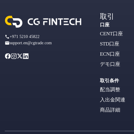
取引
口座
CENT口座
+971 5210 45822
support.en@cgtrade.com
STD口座
ECN口座
デモ口座
取引条件
配当調整
入出金関連
商品詳細