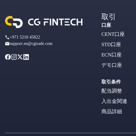
取引
口座
CENT口座
+971 5210 45822
support.en@cgtrade.com
STD口座
ECN口座
デモ口座
取引条件
配当調整
入出金関連
商品詳細