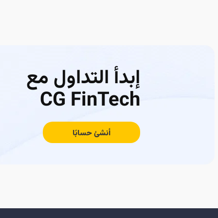
إبدأ التداول مع
CG FinTech
أنشئ حسابًا