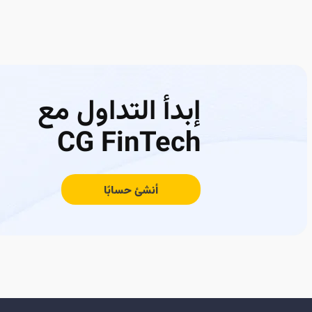
إبدأ التداول مع
CG FinTech
أنشئ حسابًا