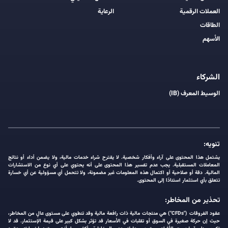
العملات الرقمية
الرعاية
الطاقات
الأسهم
الشركاء
الوسيط المعرف (IB)
تنويه:
يشتمل هذا المحتوى على آراء وأفكار شخصية. لا يقترح شراء خدمات مالية، ولا يضمن أداء أو نتائج
المعاملات المستقبلية. يجب عدم تفسير هذا المحتوى على أنه يحتوي على أي نوع من الاستشارات
المالية. دقة أو صلاحية أو اكتمال هذه المعلومات غير مضمونة، ولا تتحمل أي مسؤولية عن أي خسارة
تتعلق بأي استثمار استنادًا إلى المحتوى.
تحذير من المخاطر:
عقود الفروقات ("CFDs") هي منتجات مالية ذات رافعة مالية وقد تنطوي على مستوى عالٍ من المخاطر،
حيث إن حركة صغيرة في السوق أو تقلبات في الأسعار قد تؤثر بشكل كبير على قيمة الإستثمار. قد لا