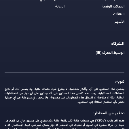
العملات الرقمية
الرعاية
الطاقات
الأسهم
الشركاء
الوسيط المعرف (IB)
تنويه:
يشتمل هذا المحتوى على آراء وأفكار شخصية. لا يقترح شراء خدمات مالية، ولا يضمن أداء أو نتائج
المعاملات المستقبلية. يجب عدم تفسير هذا المحتوى على أنه يحتوي على أي نوع من الاستشارات
المالية. دقة أو صلاحية أو اكتمال هذه المعلومات غير مضمونة، ولا تتحمل أي مسؤولية عن أي خسارة
تتعلق بأي استثمار استنادًا إلى المحتوى.
تحذير من المخاطر:
عقود الفروقات ("CFDs") هي منتجات مالية ذات رافعة مالية وقد تنطوي على مستوى عالٍ من المخاطر،
حيث إن حركة صغيرة في السوق أو تقلبات في الأسعار قد تؤثر بشكل كبير على قيمة الإستثمار. قد لا