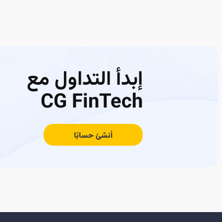
إبدأ التداول مع
CG FinTech
أنشئ حسابًا