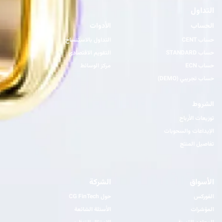
التداول
الحساب
الأدوات
حساب CENT
التداول بالاستنساخ
حساب STANDARD
التقويم الاقتصادي
حساب ECN
مركز الوسائط
حساب تجريبي (DEMO)
الشروط
توزيعات الأرباح
الإيداعات والسحوبات
تفاصيل المنتج
الأسواق
الشركة
الفوركس
حول CG FinTech
المؤشرات
الأسئلة الشائعة