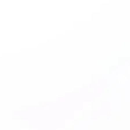
عزّز تداولك مع مكافأة إيداع بنسبة %20
احصل على مكافأة تصل إلى 5,000 دولار أمريكي عند الإيداع في حساب
CG FinTech Standard أو ECN الخاص بك
مرجع مكافأة التداول
مقدار الإيداع
مكافأة التداول
1,000 دولار
200 دولار
5,000 دولار
1,000 دولار