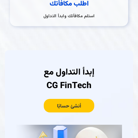
اطلب مكافأتك
استلم مكافأتك وابدأ التداول
إبدأ التداول مع
CG FinTech
أنشئ حسابًا