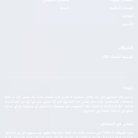
المعادن الثمينة
الامتثال التنظيمي
العملات الرقمية
الرعاية
الطاقات
الأسهم
الشركاء
الوسيط المعرف (IB)
تنويه:
يشتمل هذا المحتوى على آراء وأفكار شخصية. لا يقترح شراء خدمات مالية، ولا يضمن أداء أو نتائج
المعاملات المستقبلية. يجب عدم تفسير هذا المحتوى على أنه يحتوي على أي نوع من الاستشارات
المالية. دقة أو صلاحية أو اكتمال هذه المعلومات غير مضمونة، ولا تتحمل أي مسؤولية عن أي خسارة
تتعلق بأي استثمار استنادًا إلى المحتوى.
تحذير من المخاطر:
عقود الفروقات ("CFDs") هي منتجات مالية ذات رافعة مالية وقد تنطوي على مستوى عالٍ من المخاطر،
حيث إن حركة صغيرة في السوق أو تقلبات في الأسعار قد تؤثر بشكل كبير على قيمة الإستثمار. قد لا