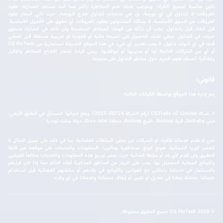
تكون مناسبة لجميع الأفراد، ويتوجب عليك عدم المخاطرة بأكثر مما أنت مستعد لخسارته. عقود
الفروقات لا تُتداول في أي بورصة، بل هي منتجات تُتداول خارج البورصة، حيث تأتي أسعار عقود
الفروقات من السوق الأساسية. لا يمتلك المتداولون بعقود الفروقات أي حقوق على الأصول الأساسية.
قبل اتخاذ قرار بالتداول، يجب أن تتأكد من فهمك للمخاطر المتضمنة وأن تأخذ في اعتبارك مستوى
خبرتك في التداول. ينبغي عليك الحصول على نصيحة مالية أو قانونية أو ضريبية مستقلة قبل المضي
قُدمًا في أي أدوات تداول. لا يجب تفسير أي شيء في هذا الموقع كنصيحة استثمارية من CG FinTech
أو أي من الشركات التابعة لها أو مديريها أو موظفيها. يرجى قراءة إشعار إفصاح المخاطر والإقرار
وإتفاقية العملاء لفهم المزيد حول مخاطر التداول على منصتنا.
قانوني:
يتم إدارة هذا الموقع بواسطة الكيانات التالية:
1. شركة CGTrade LC Limited ‏(رقم الشركة ‎2025-00724)، ويقع عنوانها المسجّل في الطابق الأرضي،
مبنى Sotheby، قرية Rodney، خليج Rodney، منطقة Gros-Islet، دولة سانت لوسيا.
نحن لا نقدم خدماتنا للأفراد أو الشركات من بعض السلطات القضائية، بما في ذلك على سبيل المثال لا
الحصر كوريا الشمالية، هونغ كونغ، سنغافورة وماليزيا. المعلومات والخدمات على موقعنا غير قابلة
للتطبيق ولن تُقدم لأي بلد أو سلطة قضائية حيث يعتبر توزيع هذه المعلومات والخدمات مخالفاً للقوانين
واللوائح المحلية المعمول بها. يجب على الزوار من المناطق المذكورة أعلاه التأكد مما إذا كان قرارهم
بالاستثمار في خدماتنا يتماشى مع القوانين واللوائح في بلادهم أو سلطتهم القضائية قبل استخدام
خدماتنا. نحتفظ بحقنا في تعديل أو تغيير أو إيقاف منتجاتنا وخدماتنا في أي وقت
© 2026 CG FinTech جميع الحقوق محفوظة.